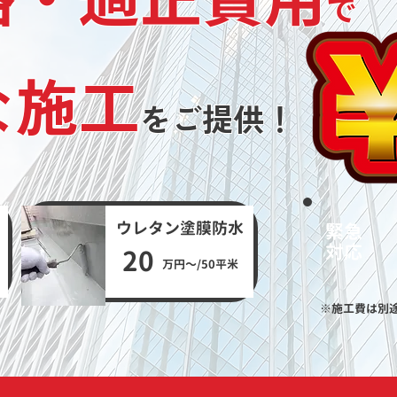
で
な施工
をご提供！
​ウレタン塗膜防水​
緊急​
​対応
​20
​万円〜​​/50平米
※施工費は別