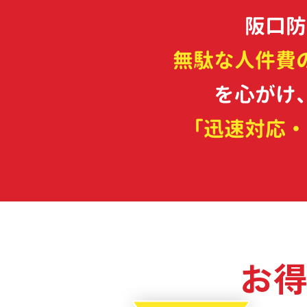
阪口防
無駄な人件費
を心がけ
​「迅速対応
お