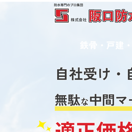
防水専門のプロ集団
株式会社
​鉄骨・戸建
自社受け・
無駄
中間マ
な
適正価