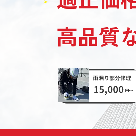
高品質
​雨漏り部分修理
​15,000
​円〜​