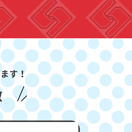
します！
徴