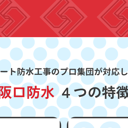
ート防水工事のプロ集団が対応
阪口防水
４つの特