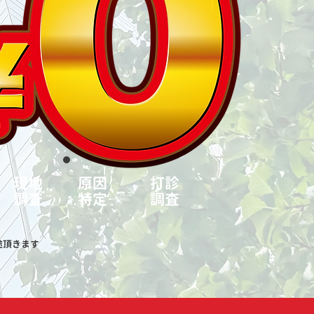
​現地
​原因
​打診
調査
特定
調査
途頂きます