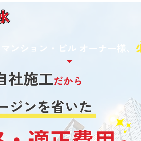
・マンション・ビル オーナー様、
自社施工
だから
ージンを省いた
格・適正費用