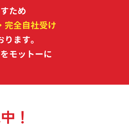
指すため
・完全自社受け
おります。
」
をモットーに
施中！