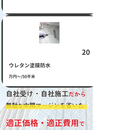
​20
​ウレタン塗膜防水​
​万円〜​​/50平米
自社受け・自社施工
だから
無駄
中間マージンを省いた
な
適正価格・適正費用
で