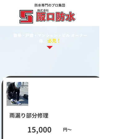
防水専門のプロ集団
株式会社
​鉄骨・戸建・マンション・ビル オーナー
必見！
様、
​雨漏り部分修理
​15,000
​円〜​