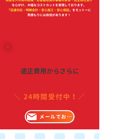
無駄な人件費の削減・必要最低限の事業所家賃・完全自社受け
を心がけ、大幅なコストカットを実現しております。
​「迅速対応・明朗会計・安心施工・安心保証」
をモットーに
見積もりには自信があります！
お得なキャン
ペーン実施
中！
WEB割
適正費用からさらに
10％OFF
＼ 24時間受付中！／
メールでお問い合わせ