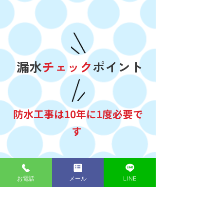
漏水
チェック
ポイント
防水工事は10年に1度必要で
す
早めの防水工事・対策をオ
お電話
メール
LINE
ススメします
戸建て