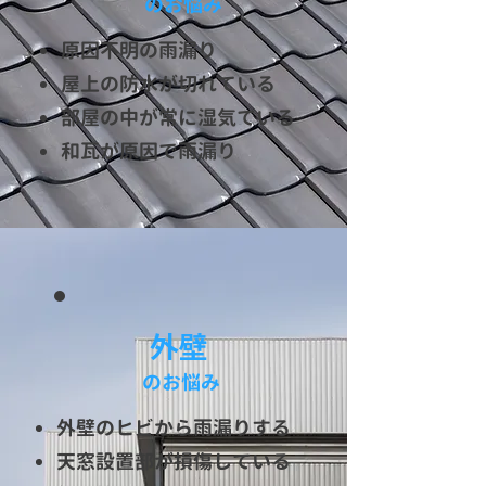
​のお悩み​
原因不明の雨漏り
屋上の防水が切れている
部屋の中が常に湿気ている
和瓦が原因で雨漏り
​外壁
​のお悩み​
外壁のヒビから雨漏りする
天窓設置部が損傷している