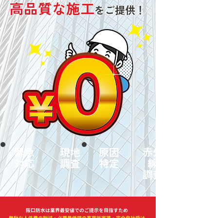
高品質な施工
をご提供！
緊急​
​現地
​原因
​赤外
​対応
調査
特定
線
調査
阪口防水は業界最安値でのご提示を目指すため